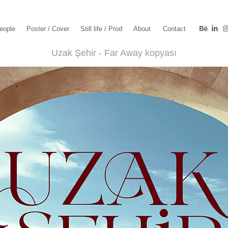
eople
Poster / Cover
Still life / Prod
About
Contact
Uzak Şehir - Far Away kopyası